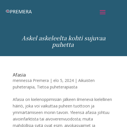
Askel askeleelta kohti sujuvaa
puhetta
Afasia
mennessä
Premera
|
elo 5, 2024
|
Aikuisten
puheterapia
,
Tietoa puheterapiasta
Afasia on kielenoppimisiän jälkeen ilmenevä kielellinen
häiriö, joka voi vaikuttaa puheen tuottoon ja
ymmärtämiseen monin tavoin. Yleensä afasia johtuu
aivoinfarktista tai aivoverenvuodosta; muita
mahdollisia syitä ovat esim. aivokasvaimet ja