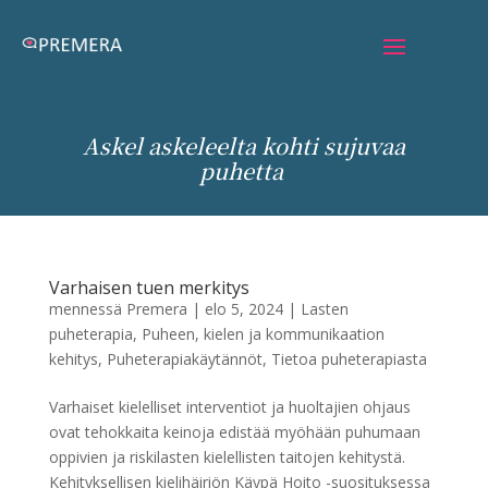
Askel askeleelta kohti sujuvaa
puhetta
Varhaisen tuen merkitys
mennessä
Premera
|
elo 5, 2024
|
Lasten
puheterapia
,
Puheen, kielen ja kommunikaation
kehitys
,
Puheterapiakäytännöt
,
Tietoa puheterapiasta
Varhaiset kielelliset interventiot ja huoltajien ohjaus
ovat tehokkaita keinoja edistää myöhään puhumaan
oppivien ja riskilasten kielellisten taitojen kehitystä.
Kehityksellisen kielihäiriön Käypä Hoito -suosituksessa