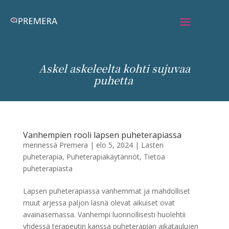
Askel askeleelta kohti sujuvaa
puhetta
Vanhempien rooli lapsen puheterapiassa
mennessä
Premera
|
elo 5, 2024
|
Lasten
puheterapia
,
Puheterapiakäytännöt
,
Tietoa
puheterapiasta
Lapsen puheterapiassa vanhemmat ja mahdolliset
muut arjessa paljon läsnä olevat aikuiset ovat
avainasemassa. Vanhempi luonnollisesti huolehtii
yhdessä terapeutin kanssa puheterapian aikataulujen