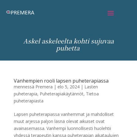
Askel askeleelta kohti sujuvaa
puhetta
Vanhempien rooli lapsen puheterapiassa
mennessä
Premera
|
elo 5, 2024
|
Lasten
puheterapia
,
Puheterapiakäytännöt
,
Tietoa
puheterapiasta
Lapsen puheterapiassa vanhemmat ja mahdolliset
muut arjessa paljon läsnä olevat aikuiset ovat
avainasemassa. Vanhempi luonnollisesti huolehtii
yhdessä terapeutin kanssa puheterapian aikataulujen