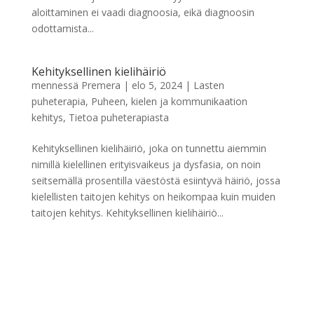
aloittaminen ei vaadi diagnoosia, eikä diagnoosin
odottamista...
Kehityksellinen kielihäiriö
mennessä
Premera
|
elo 5, 2024
|
Lasten
puheterapia
,
Puheen, kielen ja kommunikaation
kehitys
,
Tietoa puheterapiasta
Kehityksellinen kielihäiriö, joka on tunnettu aiemmin
nimillä kielellinen erityisvaikeus ja dysfasia, on noin
seitsemällä prosentilla väestöstä esiintyvä häiriö, jossa
kielellisten taitojen kehitys on heikompaa kuin muiden
taitojen kehitys. Kehityksellinen kielihäiriö...