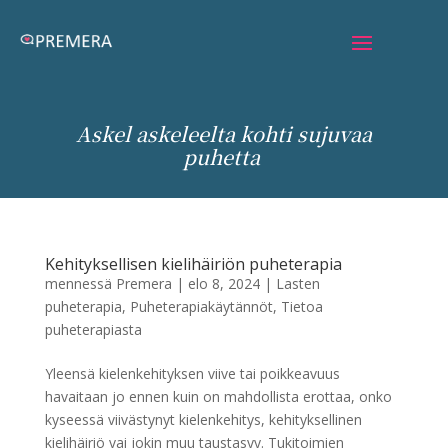
Askel askeleelta kohti sujuvaa
puhetta
Kehityksellisen kielihäiriön puheterapia
mennessä
Premera
|
elo 8, 2024
|
Lasten
puheterapia
,
Puheterapiakäytännöt
,
Tietoa
puheterapiasta
Yleensä kielenkehityksen viive tai poikkeavuus
havaitaan jo ennen kuin on mahdollista erottaa, onko
kyseessä viivästynyt kielenkehitys, kehityksellinen
kielihäiriö vai jokin muu taustasyy. Tukitoimien