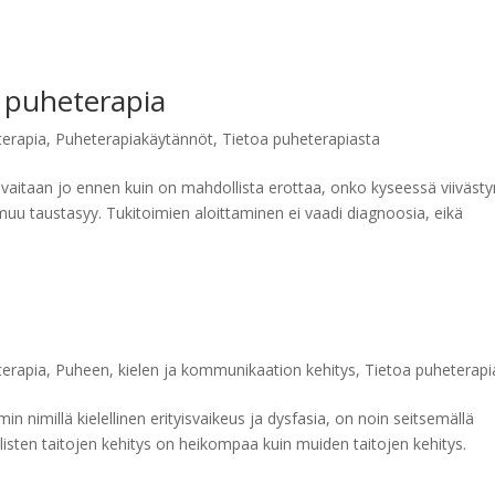
n puheterapia
terapia
,
Puheterapiakäytännöt
,
Tietoa puheterapiasta
avaitaan jo ennen kuin on mahdollista erottaa, onko kyseessä viivästy
in muu taustasyy. Tukitoimien aloittaminen ei vaadi diagnoosia, eikä
terapia
,
Puheen, kielen ja kommunikaation kehitys
,
Tietoa puheterapi
in nimillä kielellinen erityisvaikeus ja dysfasia, on noin seitsemällä
ellisten taitojen kehitys on heikompaa kuin muiden taitojen kehitys.