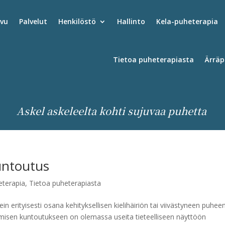
ivu
Palvelut
Henkilöstö
Hallinto
Kela-puheterapia
Tietoa puheterapiasta
Ärräp
Askel askeleelta kohti sujuvaa puhetta
ntoutus
eterapia
,
Tietoa puheterapiasta
erityisesti osana kehityksellisen kielihäiriön tai viivästyneen puheen
misen kuntoutukseen on olemassa useita tieteelliseen näyttöön