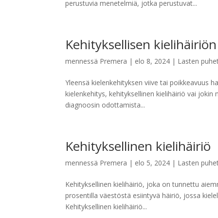
perustuvia menetelmiä, jotka perustuvat...
Kehityksellisen kielihäiriö
mennessä
Premera
|
elo 8, 2024
|
Lasten puhe
Yleensä kielenkehityksen viive tai poikkeavuus h
kielenkehitys, kehityksellinen kielihäiriö vai jok
diagnoosin odottamista...
Kehityksellinen kielihäiriö
mennessä
Premera
|
elo 5, 2024
|
Lasten puhe
Kehityksellinen kielihäiriö, joka on tunnettu aiemm
prosentilla väestöstä esiintyvä häiriö, jossa kiel
Kehityksellinen kielihäiriö...