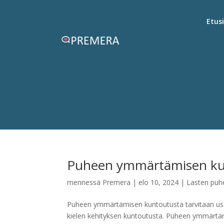
Etus
Puheen ymmärtämisen ku
mennessä
Premera
|
elo 10, 2024
|
Lasten puh
Puheen ymmärtämisen kuntoutusta tarvitaan usein 
kielen kehityksen kuntoutusta. Puheen ymmärtä