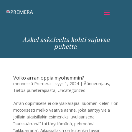
Askel askeleelta kohti sujuvaa
puhetta
Voiko ärrän oppia myöhemmin?
mennessä
Premera
|
syys 1, 2024
|
Äänneohjaus
,
Tietoa puheterapiasta
,
Uncategorized
Ärrän oppimiselle ei ole yläikärajaa. Suomen kielen r on
motorisesti melko vaativa äänne, joka ääntyy vielä
joillain aikuisillakin esimerkiksi uvulaarisena
”kurkkuärränä” tai täryttömänä, pehmeänä
”pikkuärränä”. Aikuisiälläkin on kuitenkin täysin