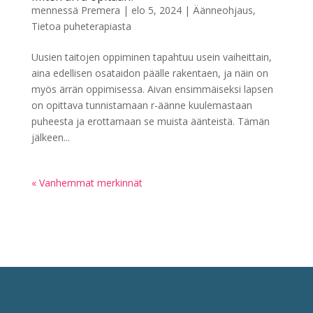
mennessä
Premera
|
elo 5, 2024
|
Äänneohjaus
,
Tietoa puheterapiasta
Uusien taitojen oppiminen tapahtuu usein vaiheittain,
aina edellisen osataidon päälle rakentaen, ja näin on
myös ärrän oppimisessa. Aivan ensimmäiseksi lapsen
on opittava tunnistamaan r-äänne kuulemastaan
puheesta ja erottamaan se muista äänteistä. Tämän
jälkeen...
« Vanhemmat merkinnät