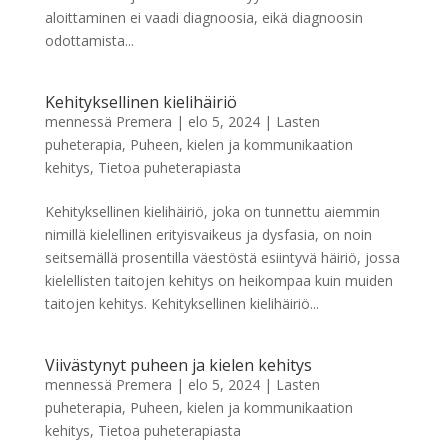
aloittaminen ei vaadi diagnoosia, eikä diagnoosin
odottamista...
Kehityksellinen kielihäiriö
mennessä
Premera
|
elo 5, 2024
|
Lasten
puheterapia
,
Puheen, kielen ja kommunikaation
kehitys
,
Tietoa puheterapiasta
Kehityksellinen kielihäiriö, joka on tunnettu aiemmin
nimillä kielellinen erityisvaikeus ja dysfasia, on noin
seitsemällä prosentilla väestöstä esiintyvä häiriö, jossa
kielellisten taitojen kehitys on heikompaa kuin muiden
taitojen kehitys. Kehityksellinen kielihäiriö...
Viivästynyt puheen ja kielen kehitys
mennessä
Premera
|
elo 5, 2024
|
Lasten
puheterapia
,
Puheen, kielen ja kommunikaation
kehitys
,
Tietoa puheterapiasta