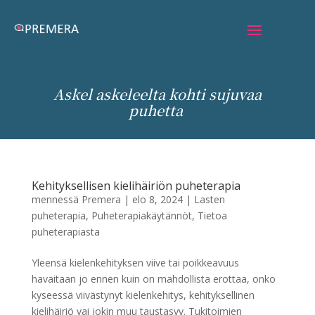
Askel askeleelta kohti sujuvaa
puhetta
Kehityksellisen kielihäiriön puheterapia
mennessä
Premera
|
elo 8, 2024
|
Lasten
puheterapia
,
Puheterapiakäytännöt
,
Tietoa
puheterapiasta
Yleensä kielenkehityksen viive tai poikkeavuus
havaitaan jo ennen kuin on mahdollista erottaa, onko
kyseessä viivästynyt kielenkehitys, kehityksellinen
kielihäiriö vai jokin muu taustasyy. Tukitoimien